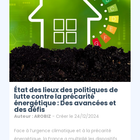
Énergétique :
Des Avancées Et
Des Défis
ClicAndDiag
Article - État Des Lieux Des Politiques De Lutte Contre La
Précarité Énergétique : Des Avancées Et Des Défis
État des lieux des politiques de
lutte contre la précarité
énergétique : Des avancées et
des défis
Auteur : AROBIZ
- Créer le 24/12/2024
Face à l’urgence climatique et à la précarité
énergétique, la France a multiplié les dispositifs