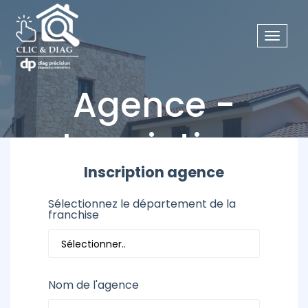
Toggle
navigat
Agence -
Inscription
Inscription agence
ClicAndDiag
Agence - Inscription
Sélectionnez le département de la
franchise
Nom de l'agence