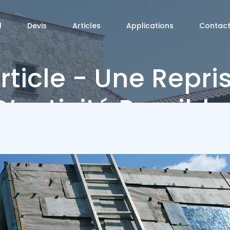
l
Devis
Articles
Applications
Contac
rticle - Une Repri
D’activité Possible 
ClicAndDiag
Article - Une Reprise D’activité Possible !