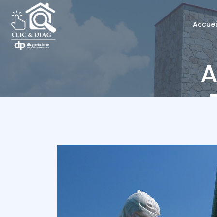
Accuei
A