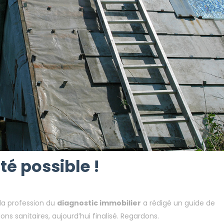
té possible !
la profession du
diagnostic immobilier
a rédigé un guide de
ons sanitaires, aujourd’hui finalisé. Regardons.