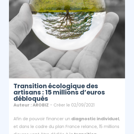
Débloqués
ClicAndDiag
Article - Transition Écologique Des Artisans : 15 Millions
D’euros Débloqués
Transition écologique des
artisans : 15 millions d’euros
débloqués
Auteur : AROBIZ
- Créer le 02/09/2021
Afin de pouvoir financer un
diagnostic individuel
,
et dans le cadre du plan France relance, 15 millions