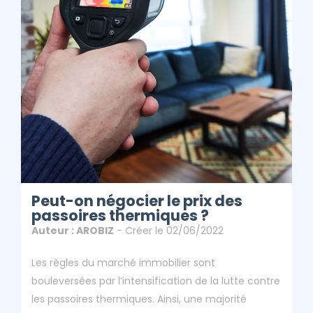
ClicAndDiag
Article - Peut-On Négocier Le Prix Des Passoires
Thermiques ?
Peut-on négocier le prix des
passoires thermiques ?
Auteur : AROBIZ
- Créer le 02/06/2022
Les règles du marché immobilier sont
bouleversées par l’intensification de la lutte contre
les passoires thermiques. Ainsi, une majorité