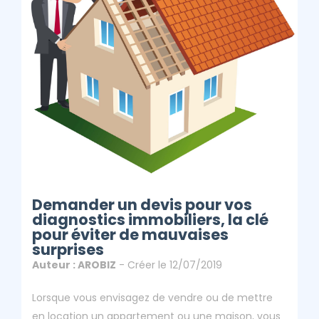
Clé Pour Éviter
De Mauvaises
Surprises
ClicAndDiag
Article - Demander Un Devis Pour Vos Diagnostics
Immobiliers, La Clé Pour Éviter De Mauvaises Surprises
Demander un devis pour vos
diagnostics immobiliers, la clé
pour éviter de mauvaises
surprises
Auteur : AROBIZ
- Créer le 12/07/2019
Lorsque vous envisagez de vendre ou de mettre
en location un appartement ou une maison, vous