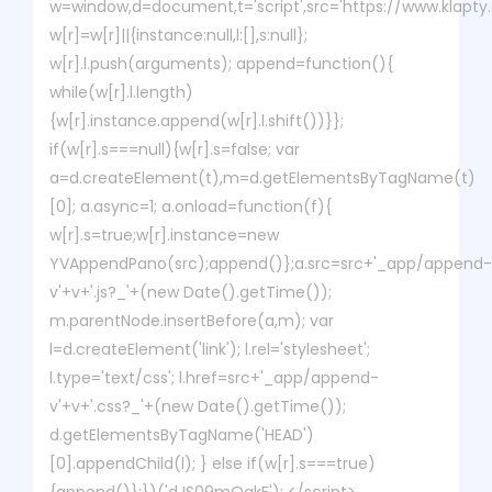
w=window,d=document,t='script',src='https://www.klapty.co
w[r]=w[r]||{instance:null,l:[],s:null};
w[r].l.push(arguments); append=function(){
while(w[r].l.length)
{w[r].instance.append(w[r].l.shift())}};
if(w[r].s===null){w[r].s=false; var
a=d.createElement(t),m=d.getElementsByTagName(t)
[0]; a.async=1; a.onload=function(f){
w[r].s=true;w[r].instance=new
YVAppendPano(src);append()};a.src=src+'_app/append-
v'+v+'.js?_'+(new Date().getTime());
m.parentNode.insertBefore(a,m); var
l=d.createElement('link'); l.rel='stylesheet';
l.type='text/css'; l.href=src+'_app/append-
v'+v+'.css?_'+(new Date().getTime());
d.getElementsByTagName('HEAD')
[0].appendChild(l); } else if(w[r].s===true)