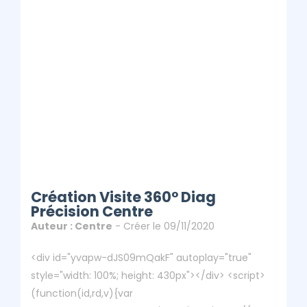
Création Visite 360° Diag
Précision Centre
Auteur : Centre
- Créer le 09/11/2020
<div id="yvapw-dJS09mQakF" autoplay="true"
style="width: 100%; height: 430px"></div> <script>
(function(id,rd,v){var