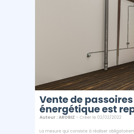
Arti
Vente de passoires 
énergétique est re
Auteur : AROBIZ
- Créer le 02/02/2022
La mesure qui consiste à réaliser obligatoir