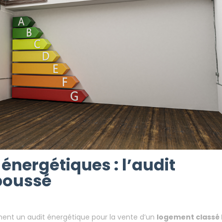
ClicAndDiag
cle - Vente De Passoires Énergétiques : L’audit Énergétique Est 
énergétiques : l’audit
poussé
ement un audit énergétique pour la vente d’un
logement classé 