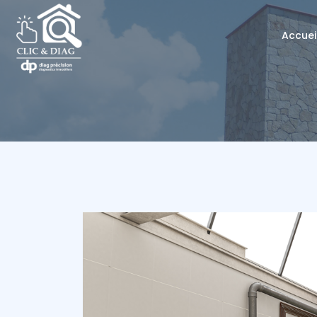
Accuei
É