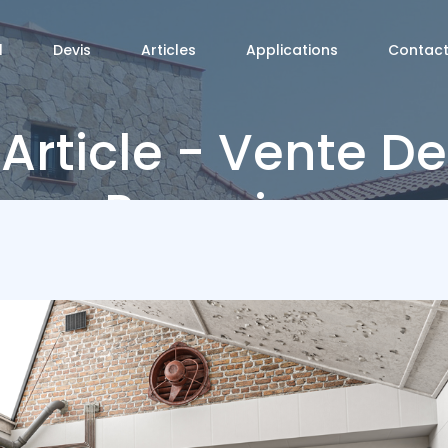
l
Devis
Articles
Applications
Contac
Article - Vente De
Passoires
nergétiques : L’aud
Énergétique Est
Repoussé