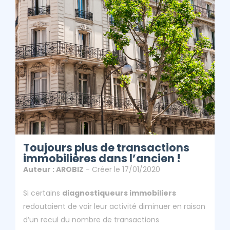
ClicAndDiag
Article - Toujours Plus De Transactions Immobilières
Dans L’ancien !
Toujours plus de transactions
immobilières dans l’ancien !
Auteur : AROBIZ
- Créer le 17/01/2020
Si certains
diagnostiqueurs immobiliers
redoutaient de voir leur activité diminuer en raison
d’un recul du nombre de transactions