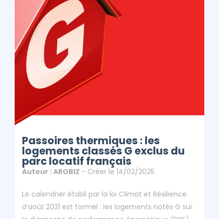
Du Parc Locatif
Français
ClicAndDiag
Article - Passoires Thermiques : Les Logements Classés
G Exclus Du Parc Locatif Français
Passoires thermiques : les
logements classés G exclus du
parc locatif français
Auteur : AROBIZ
- Créer le 14/02/2025
Le calendrier établi par la loi Climat et Résilience
d’août 2021 est formel : les logements notés G sur