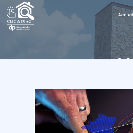
Accuei
M
Cli