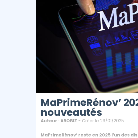
MaPrimeRénov’ 2025
nouveautés
Auteur : AROBIZ
- Créer le 29/01/2025
MaPrimeRénov’ reste en 2025 l’un des dis