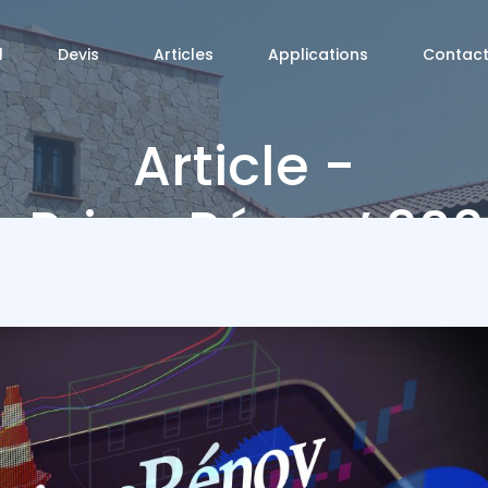
l
Devis
Articles
Applications
Contac
Article -
aPrimeRénov’ 2025
Conditions Et
Nouveautés
cAndDiag
Article - MaPrimeRénov’ 2025 : Conditions Et Nouvea