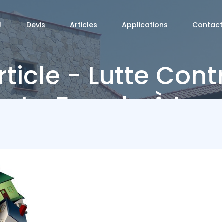
l
Devis
Articles
Applications
Contac
rticle - Lutte Cont
La Fraude À La
Rénovation
Énergétique : Une
Priorité