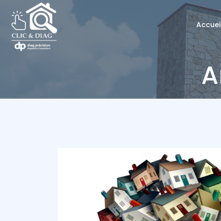
Accuei
A