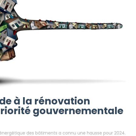
Gouvernemental
ClicAndDiag
icle - Lutte Contre La Fraude À La Rénovation Énergétique : Une P
Gouvernementale
ude à la rénovation
priorité gouvernementale
n énergétique des bâtiments a connu une hausse pour 2024.